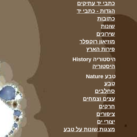
כתבי יד עתיקים
הגדות - כתבי יד
כתובות
שונות
שירונים
מוזיאון רוקפלר
פירות הארץ
היסטוריה History
היסטוריה
טבע Nature
טבע
סחלבים
עצים וצמחים
חרקים
ציפורים
יצורי ים
מצגות שונות על טבע