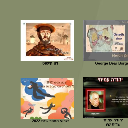
George Dear Borg
דון קישוט
יהודה עמיחי
שבוע הספר שנת 2022
שרית שץ