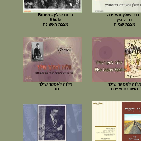
רונו שולץ והעיירה
ברונו שולץ - Bruno
דרוהוביץ
Shulz
מצגת שנייה
מצגת ראשונה
לזה לאסקר שילר
אלזה לאסקר שילר
משוררת וציירת
תבן