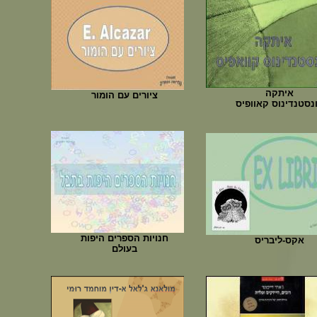
איתקה
ציורים עם הומור
נסטנדינוס קאוופיס
חנויות הספרים היפות
אקס-ליבריס
בעולם