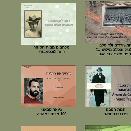
משוררים ולדיסלב
מכתבים מבית הסוהר
גל וצסלב מילוש על
רוזה לוכסמבורג
יים משני צדי הגטו
חנות הטבק
ניזאר קבאני
פרננדו פסואה
100 מכתבי אהבה