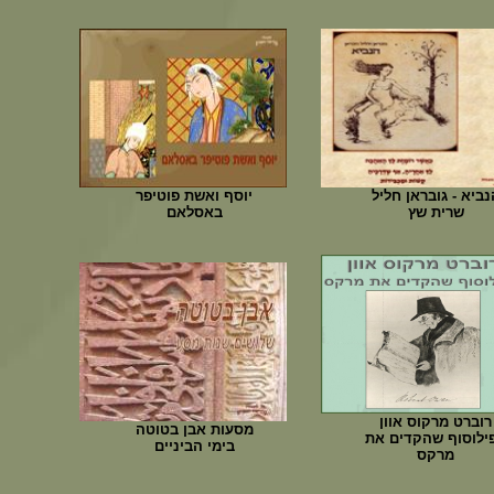
נביא - גובראן חליל
יוסף ואשת פוטיפר
שרית שץ
באסלאם
רוברט מרקוס אוון
מסעות אבן בטוטה
ילוסוף שהקדים את
בימי הביניים
מרקס